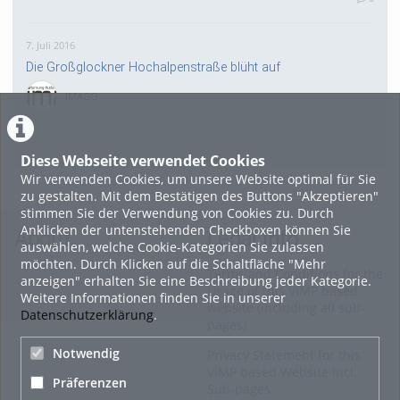
7. Juli 2016
Die Großglockner Hochalpenstraße blüht auf
IMAGO
0
Diese Webseite verwendet Cookies
18. Februar 2015
Wir verwenden Cookies, um unsere Website optimal für Sie
Altstadt Salzburg Fashion Night
zu gestalten. Mit dem Bestätigen des Buttons "Akzeptieren"
stimmen Sie der Verwendung von Cookies zu. Durch
HOHU
Anklicken der untenstehenden Checkboxen können Sie
About
Legal Info
0
auswählen, welche Cookie-Kategorien Sie zulassen
möchten. Durch Klicken auf die Schaltfläche "Mehr
Terms and Conditions for the
Alle Blogeinträge zeigen
anzeigen" erhalten Sie eine Beschreibung jeder Kategorie.
Usage of this ViMP based
Weitere Informationen finden Sie in unserer
website (including all sub-
Datenschutzerklärung
.
pages)
Notwendig
Privacy Statement for this
ViMP based Website incl.
Präferenzen
Sub-pages