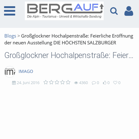
Blogs
Großglockner Hochalpenstraße: Feierliche Eröffnung
der neuen Ausstellung DIE HÖCHSTEN SALZBURGER
Großglockner Hochalpenstraße: Feierliche Eröffnung der neuen Ausstellung DIE HÖCHSTEN SALZBURGER
IMAGO
24. Juni 2016
4360
0
0
0
4360
0
0
0
views
Kommentare
likes
favorites