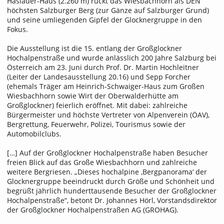
Haslauer-Haus (2.260 m) rückt das Wiesbachhorn als DEN
höchsten Salzburger Berg (zur Gänze auf Salzburger Grund)
und seine umliegenden Gipfel der Glocknergruppe in den
Fokus.
Die Ausstellung ist die 15. entlang der Großglockner
Hochalpenstraße und wurde anlässlich 200 Jahre Salzburg bei
Österreich am 23. Juni durch Prof. Dr. Martin Hochleitner
(Leiter der Landesausstellung 20.16) und Sepp Forcher
(ehemals Träger am Heinrich-Schwaiger-Haus zum Großen
Wiesbachhorn sowie Wirt der Oberwalderhütte am
Großglockner) feierlich eröffnet. Mit dabei: zahlreiche
Bürgermeister und höchste Vertreter von Alpenverein (ÖAV),
Bergrettung, Feuerwehr, Polizei, Tourismus sowie der
Automobilclubs.
[…] Auf der Großglockner Hochalpenstraße haben Besucher
freien Blick auf das Große Wiesbachhorn und zahlreiche
weitere Bergriesen. „Dieses hochalpine ‚Bergpanorama‘ der
Glocknergruppe beeindruckt durch Größe und Schönheit und
begrüßt jährlich hunderttausende Besucher der Großglockner
Hochalpenstraße“, betont Dr. Johannes Hörl, Vorstandsdirektor
der Großglockner Hochalpenstraßen AG (GROHAG).