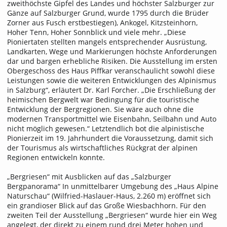
zweithöchste Gipfel des Landes und höchster Salzburger zur
Gänze auf Salzburger Grund, wurde 1795 durch die Brüder
Zorner aus Fusch erstbestiegen), Ankogel, Kitzsteinhorn,
Hoher Tenn, Hoher Sonnblick und viele mehr. „Diese
Pioniertaten stellten mangels entsprechender Ausrüstung,
Landkarten, Wege und Markierungen höchste Anforderungen
dar und bargen erhebliche Risiken. Die Ausstellung im ersten
Obergeschoss des Haus Piffkar veranschaulicht sowohl diese
Leistungen sowie die weiteren Entwicklungen des Alpinismus
in Salzburg“, erläutert Dr. Karl Forcher. „Die Erschließung der
heimischen Bergwelt war Bedingung für die touristische
Entwicklung der Bergregionen. Sie wäre auch ohne die
modernen Transportmittel wie Eisenbahn, Seilbahn und Auto
nicht möglich gewesen.“ Letztendlich bot die alpinistische
Pionierzeit im 19. Jahrhundert die Voraussetzung, damit sich
der Tourismus als wirtschaftliches Rückgrat der alpinen
Regionen entwickeln konnte.
„Bergriesen“ mit Ausblicken auf das „Salzburger
Bergpanorama“ In unmittelbarer Umgebung des „Haus Alpine
Naturschau“ (Wilfried-Haslauer-Haus, 2.260 m) eröffnet sich
ein grandioser Blick auf das Große Wiesbachhorn. Für den
zweiten Teil der Ausstellung „Bergriesen“ wurde hier ein Weg
angelegt, der direkt zu einem rund drei Meter hohen und