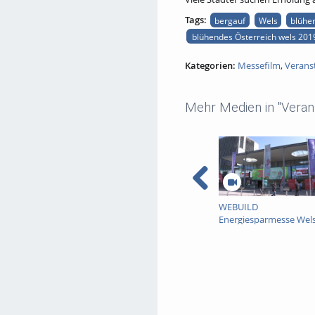
Tags:
bergauf
Wels
blühe
blühendes Österreich wels 2019
Kategorien:
Messefilm
,
Verans
Mehr Medien in "Veran
WEBUILD
Energiesparmesse Wel
2024