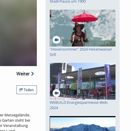
Stadl-Paura um 1900
piele
"Hexensommer" 2024 Hexenwasser
Söll
Weiter
Teilen
WEBUILD Energiesparmesse Wels
2024
ser Messegelände.
 Garten steht bei
r Veranstaltung.
ger Land.