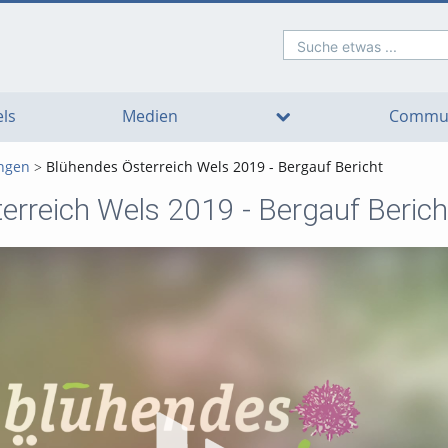
Suche etwas ...
o
o
o
o
o
o
avigation
ain
ooter
ontent
ls
Medien
Commun
ungen
Blühendes Österreich Wels 2019 - Bergauf Bericht
erreich Wels 2019 - Bergauf Berich
Vi