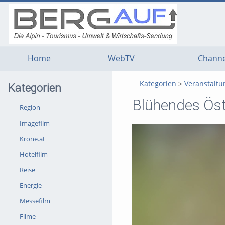
g
g
g
t
t
t
n
m
f
c
Home
WebTV
Channe
Kategorien
Veranstalt
Kategorien
Blühendes Öst
Region
Imagefilm
Krone.at
Hotelfilm
Reise
Energie
Messefilm
Filme