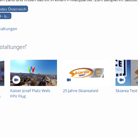
ndes Österreich
 - bergauf bericht
taltungen
staltungen"
Kaiser Josef Platz Wels
25 Jahre Skiareatest
Skiarea Test
s
FPV Flug