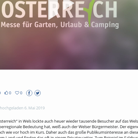
abs
0
0
0
hochgeladen 6. Mai 2019
terreich“ in Wels lockte auch heuer wieder tausende Besucher auf das Wel
berregionale Bedeutung hat, weiß auch der Welser Bürgermeister. Der eigene
ch wie vor hoch im Kurs. Daher auch das große Publikumsinteresse an diese
am Land und finden das oft in einem Privatquartier. Zum Beispiel im Salzbur