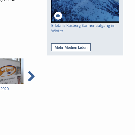
Erlebnis Kasberg Sonnenaufgang im
Winter
Mehr Medien laden
 2020
KitzSki Skiaratest 2020
Slow-Food-Bio-Fest
„steirisch aufRETTERn“