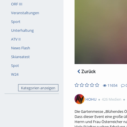
ORF III
Veranstaltungen
Sport
Unterhaltung
ATV II
News Flash
Skiareatest
Spot
Zurück
W24
11654
Kategorien anzeigen
0
0
11654
0
likes
favorites
views
Kommentare
HOHU
426 Medien
Die Gartenmesse „Blühendes Ös
Dass dieser Event eine große ü
Herrn und Frau Österreicher na
Viele Städter suchen Erholung 