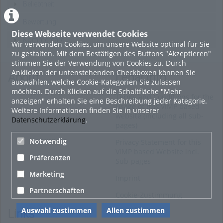
Beliebtheit
Bewertung
Diese Webseite verwendet Cookies
Kommentare
Wir verwenden Cookies, um unsere Website optimal für Sie
zu gestalten. Mit dem Bestätigen des Buttons "Akzeptieren"
stimmen Sie der Verwendung von Cookies zu. Durch
Anklicken der untenstehenden Checkboxen können Sie
About
Legal Info
auswählen, welche Cookie-Kategorien Sie zulassen
möchten. Durch Klicken auf die Schaltfläche "Mehr
Terms and Conditions for the
anzeigen" erhalten Sie eine Beschreibung jeder Kategorie.
Usage of this ViMP based
Weitere Informationen finden Sie in unserer
website (including all sub-
Datenschutzerklärung
.
pages)
Notwendig
Privacy Statement for this
ViMP based Website incl.
Präferenzen
Sub-pages
Marketing
Imprint
Partnerschaften
Cookie-Zustimmung
Auswahl zustimmen
Allen zustimmen
Links