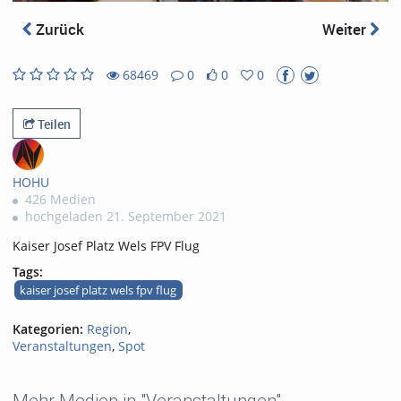
abs
Zurück
Weiter
68469
0
0
0
0
0
68469
0
likes
favorites
views
Kommentare
Teilen
HOHU
426 Medien
hochgeladen 21. September 2021
Kaiser Josef Platz Wels FPV Flug
Tags:
kaiser josef platz wels fpv flug
Kategorien:
Region
,
Veranstaltungen
,
Spot
Mehr Medien in "Veranstaltungen"