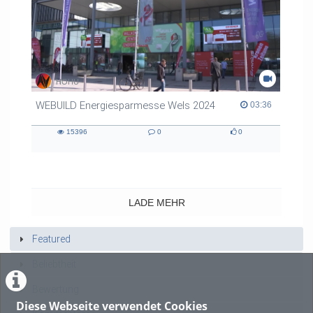
HOHU
WEBUILD Energiesparmesse Wels 2024
03:36 duration
03:36
15396
0
0
15396
0
0
views
Kommentare
likes
LADE MEHR
Featured
Beliebtheit
Bewertung
Diese Webseite verwendet Cookies