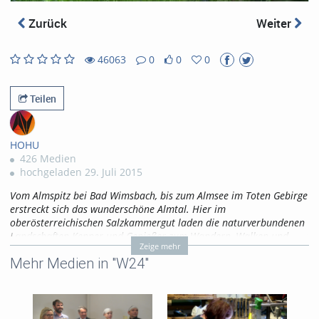
abs
Zurück
Weiter
46063
0
0
0
0
0
46063
0
likes
favorites
views
Kommentare
Teilen
HOHU
426 Medien
hochgeladen 29. Juli 2015
Vom Almspitz bei Bad Wimsbach, bis zum Almsee im Toten Gebirge
erstreckt sich das wunderschöne Almtal. Hier im
oberösterreichischen Salzkammergut laden die naturverbundenen
Landschaften Kenner und Genießer zum Wandern, Walken und
Zeige mehr
Radfahren ein.
Mehr Medien in "W24"
Mit dem Almuferweg wurde von den Almtalgemeinden ein
Großprojekt realisiert, das dem romantischen Almtal als Natur-
Erholungsgebiet ein zusätzliches Siegel verleiht.
Tags: