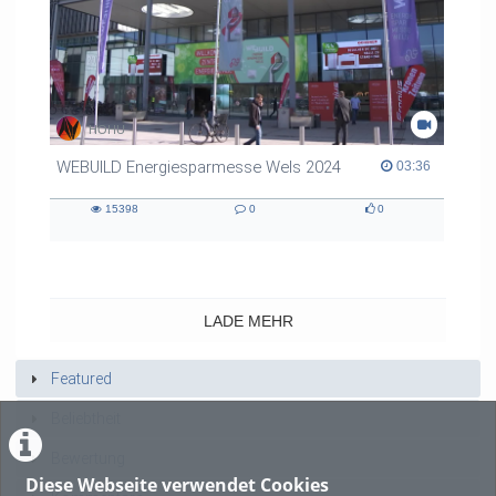
HOHU
WEBUILD Energiesparmesse Wels 2024
03:36 duration
03:36
15398
0
0
15398
0
0
views
Kommentare
likes
LADE MEHR
Featured
Beliebtheit
Bewertung
Diese Webseite verwendet Cookies