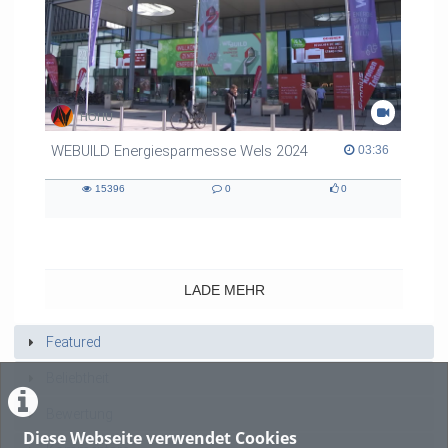
HOHU
WEBUILD Energiesparmesse Wels 2024
03:36 duration
03:36
15396
0
0
15396
0
0
views
Kommentare
likes
LADE MEHR
Featured
Beliebtheit
Bewertung
Diese Webseite verwendet Cookies