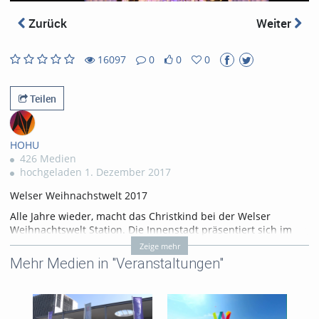
abs
Zurück
Weiter
16097
0
0
0
0
0
16097
0
likes
favorites
views
Kommentare
Teilen
HOHU
426 Medien
hochgeladen 1. Dezember 2017
Welser Weihnachstwelt 2017
Alle Jahre wieder, macht das Christkind bei der Welser
Weihnachtswelt Station. Die Innenstadt präsentiert sich im
strahlenden Lichterglanz, und der von vielen Lichtern
Zeige mehr
erleuchtete Ledererturm ist als Sitz des Welser Christkinds
Mehr Medien in "Veranstaltungen"
weithin sichtbar.
Tags:
bergauf
welser weihnachtswelt