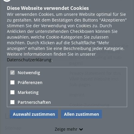
Diese Webseite verwendet Cookies
Wir verwenden Cookies, um unsere Website optimal für Sie
27. März 2019
zu gestalten. Mit dem Bestätigen des Buttons "Akzeptieren"
Wild West Saloon - Sport & Fun Games: Neueröffnung einer
stimmen Sie der Verwendung von Cookies zu. Durch
weiteren Freizeitattraktion beim Graben"
Anklicken der untenstehenden Checkboxen können Sie
About
Legal Info
auswählen, welche Cookie-Kategorien Sie zulassen
IMAGO
möchten. Durch Klicken auf die Schaltfläche "Mehr
Terms and Conditions for the
0
anzeigen" erhalten Sie eine Beschreibung jeder Kategorie.
Usage of this ViMP based
Weitere Informationen finden Sie in unserer
website (including all sub-
Datenschutzerklärung
.
1. Februar 2019
pages)
Ferienvergünstigungen am 24. Wiener Eistraum – So cool
Notwendig
Privacy Statement for this
kann schulfrei sein
ViMP based Website incl.
Präferenzen
IMAGO
Sub-pages
0
Marketing
Imprint
Partnerschaften
Alle Blogeinträge zeigen
Cookie-Zustimmung
Auswahl zustimmen
Allen zustimmen
Links
Sitemap
Zeige mehr