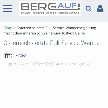
Blogs
Österreichs erste Full-Service Wanderbegleitung
macht dem inneren Schweinehund lustvoll Beine
Österreichs erste Full-Service Wanderbegleitung macht dem inneren Schweinehund lustvoll Beine
IMAGO
21. Juli 2016
3269
0
0
0
3269
0
0
0
views
Kommentare
likes
favorites