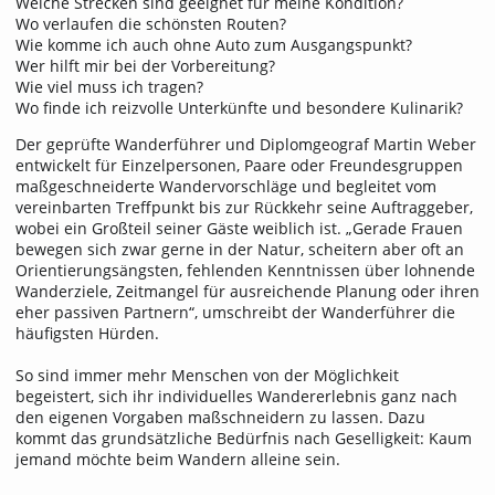
Welche Strecken sind geeignet für meine Kondition?
Wo verlaufen die schönsten Routen?
Wie komme ich auch ohne Auto zum Ausgangspunkt?
Wer hilft mir bei der Vorbereitung?
Wie viel muss ich tragen?
Wo finde ich reizvolle Unterkünfte und besondere Kulinarik?
Der geprüfte Wanderführer und Diplomgeograf Martin Weber
entwickelt für Einzelpersonen, Paare oder Freundesgruppen
maßgeschneiderte Wandervorschläge und begleitet vom
vereinbarten Treffpunkt bis zur Rückkehr seine Auftraggeber,
wobei ein Großteil seiner Gäste weiblich ist. „Gerade Frauen
bewegen sich zwar gerne in der Natur, scheitern aber oft an
Orientierungsängsten, fehlenden Kenntnissen über lohnende
Wanderziele, Zeitmangel für ausreichende Planung oder ihren
eher passiven Partnern“, umschreibt der Wanderführer die
häufigsten Hürden.
So sind immer mehr Menschen von der Möglichkeit
begeistert, sich ihr individuelles Wandererlebnis ganz nach
den eigenen Vorgaben maßschneidern zu lassen. Dazu
kommt das grundsätzliche Bedürfnis nach Geselligkeit: Kaum
jemand möchte beim Wandern alleine sein.